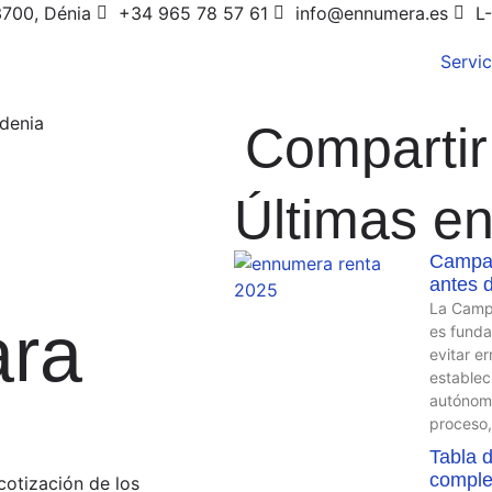
3700, Dénia
+34 965 78 57 61
info@ennumera.es
L-
Servic
Compartir
Últimas e
Campañ
antes d
La Campa
ara
es funda
evitar e
establec
autónomo
proceso,
Tabla 
complet
cotización de los