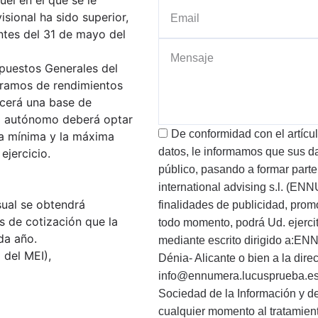
isional ha sido superior,
ntes del 31 de mayo del
upuestos Generales del
tramos de rendimientos
cerá una base de
el autónomo deberá optar
De conformidad con el artícu
la mínima y la máxima
datos, le informamos que sus d
ejercicio.
público, pasando a formar parte
international advising s.l. (E
sual se obtendrá
finalidades de publicidad, prom
s de cotización que la
todo momento, podrá Ud. ejercit
da año.
mediante escrito dirigido a:E
 del MEI),
Dénia- Alicante o bien a la dire
info@ennumera.lucusprueba.es 
Sociedad de la Información y d
cualquier momento al tratamien