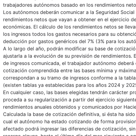
trabajadores autónomos basado en los rendimientos neto
Los autónomos deberán comunicar a la Seguridad Social 
rendimientos netos que vayan a obtener en el ejercicio d
económicas. El cálculo de los rendimientos netos se lle
los ingresos todos los gastos necesarios para su obtenci
deducción por gastos genéricos del 7% (3% para los autó
A lo largo del año, podrán modificar su base de cotizació
ajustarla a la evolución de su previsión de rendimientos. 
de ingresos comunicada, el trabajador autónomo deberá 
cotización comprendida entre las bases mínima y máxima
correspondan a su tramo de ingresos conforme a la tabla
(existen tablas ya establecidas para los años 2024 y 202
En cualquier caso, las bases elegidas tendrán carácter pr
proceda a su regularización a partir del ejercicio siguient
rendimientos anuales obtenidos y comunicados por Haci
Calculada la base de cotización definitiva, si ésta ha sido
cual el autónomo ha estado cotizando de forma provisiona
afectado podrá ingresar las diferencias de cotización, si
recargo alguno, hasta el último día del mes siguiente a aq