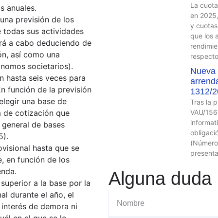
La cuota
s anuales.
en 2025,
una previsión de los
y cuotas
e todas sus actividades
que los 
vará a cabo deduciendo de
rendimie
ón, así como una
respecto
nomos societarios).
Nueva 
n hasta seis veces para
arrend
En función de la previsión
1312/2
elegir una base de
Tras la 
 de cotización que
VAU/1560
informat
 general de bases
obligaci
5).
(Número 
ovisional hasta que se
presenta
e, en función de los
enda.
Alguna duda
 superior a la base por la
l durante el año, el
n interés de demora ni
uél en el que se le