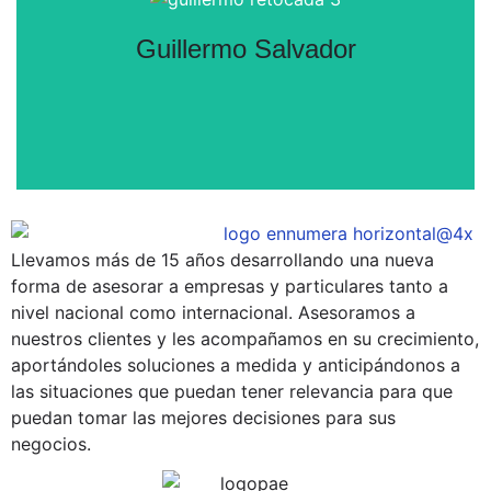
Guillermo Salvador
Llevamos más de 15 años desarrollando una nueva
Guillermo Salvador
forma de asesorar a empresas y particulares tanto a
nivel nacional como internacional. Asesoramos a
Lo único imposible es aquello que no intentas.
nuestros clientes y les acompañamos en su crecimiento,
aportándoles soluciones a medida y anticipándonos a
las situaciones que puedan tener relevancia para que
Reservar cita
puedan tomar las mejores decisiones para sus
negocios.