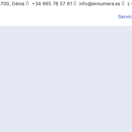
3700, Dénia
+34 965 78 57 61
info@ennumera.es
L-
Servic